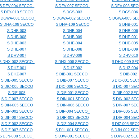
S DEV-004 SECCO_
S DEV-007 SECCO_
S DEV-008 SE
S DFY-010 SECCO
S DGS-003
S DGS-006
 DGWA-001 SECCO_
S DGWA-002 SECCO_
S DGWA-005 SE
S DHA-108 SECCO
S DHA-109 SECCO
S DHB-001
S DHB-003
S DHB-004
S DHB-006
S DHB-008
S DHB-009
S DHE-001
S DHE-003
S DHE-004
S DHE-005
S DHE-007
S DHE-008
S DHE-009
S DHV-007
S DHV-009
S DHV-010
S DHX-002 SECCO_
S DHX-008 SECCO_
S DHX-009 SE
S DHZ-001
S DHZ-002
S DHZ-004
S DHZ-007
S DIB-001 SECCO_
S DIB-002
S DIB-005 SECCO
S DIB-007 SECCO
S DIC-001 SE
S DIC-005 SECCO
S DIC-006 SECCO_
S DIC-007 SE
S DIE-008
S DIF-001 SECCO
S DIF-002 SE
S DIF-007 SECCO
S DIN-001 SECCO
S DIN-002 SE
S DIN-005 SECCO
S DIN-006 SECCO
S DIN-007 SE
S DIP-002 SECCO
S DIP-004 SECCO_
S DIP-005 SE
S DIP-007 SECCO
S DIR-003 SECCO
S DIR-004 SE
S DIZ-002 SECCO
S DIZ-004 SECCO
S DIZ-005 SEC
S DIZ-007 SECCO
S DJL-001 SECCO_
S DJN-002 SE
S DJN-008 SECCO_
S DJW-001 SECCO_
S DJW-002 SE