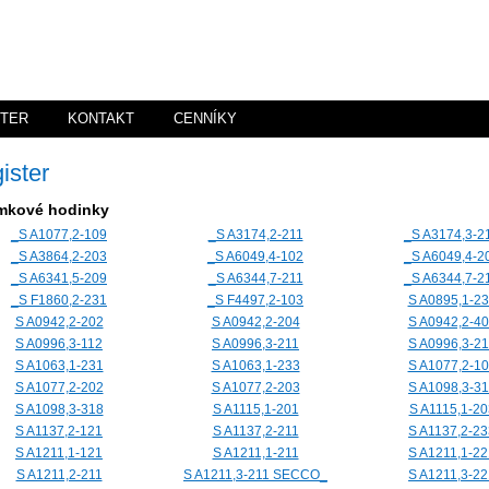
STER
KONTAKT
CENNÍKY
ister
mkové hodinky
_S A1077,2-109
_S A3174,2-211
_S A3174,3-2
_S A3864,2-203
_S A6049,4-102
_S A6049,4-2
_S A6341,5-209
_S A6344,7-211
_S A6344,7-2
_S F1860,2-231
_S F4497,2-103
S A0895,1-2
S A0942,2-202
S A0942,2-204
S A0942,2-4
S A0996,3-112
S A0996,3-211
S A0996,3-2
S A1063,1-231
S A1063,1-233
S A1077,2-1
S A1077,2-202
S A1077,2-203
S A1098,3-31
S A1098,3-318
S A1115,1-201
S A1115,1-20
S A1137,2-121
S A1137,2-211
S A1137,2-23
S A1211,1-121
S A1211,1-211
S A1211,1-22
S A1211,2-211
S A1211,3-211 SECCO_
S A1211,3-22