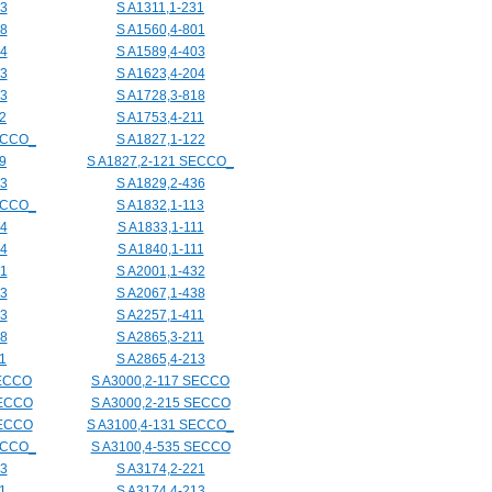
33
S A1311,1-231
18
S A1560,4-801
04
S A1589,4-403
03
S A1623,4-204
13
S A1728,3-818
2
S A1753,4-211
ECCO_
S A1827,1-122
9
S A1827,2-121 SECCO_
33
S A1829,2-436
ECCO_
S A1832,1-113
14
S A1833,1-111
24
S A1840,1-111
31
S A2001,1-432
33
S A2067,1-438
03
S A2257,1-411
08
S A2865,3-211
1
S A2865,4-213
SECCO
S A3000,2-117 SECCO
SECCO
S A3000,2-215 SECCO
SECCO
S A3100,4-131 SECCO_
ECCO_
S A3100,4-535 SECCO
13
S A3174,2-221
1
S A3174,4-213