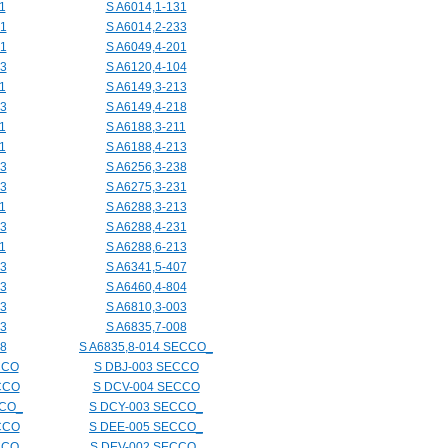
1
S A6014,1-131
31
S A6014,2-233
31
S A6049,4-201
03
S A6120,4-104
1
S A6149,3-213
13
S A6149,4-218
1
S A6188,3-211
1
S A6188,4-213
33
S A6256,3-238
33
S A6275,3-231
1
S A6288,3-213
13
S A6288,4-231
1
S A6288,6-213
03
S A6341,5-407
03
S A6460,4-804
03
S A6810,3-003
03
S A6835,7-008
08
S A6835,8-014 SECCO_
CCO
S DBJ-003 SECCO
CCO
S DCV-004 SECCO
CCO_
S DCY-003 SECCO_
CCO
S DEE-005 SECCO_
CCO
S DEV-002 SECCO_