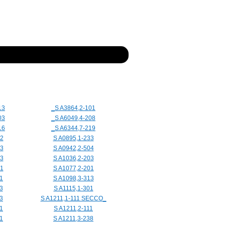
13
_S A3864,2-101
03
_S A6049,4-208
16
_S A6344,7-219
32
S A0895,1-233
03
S A0942,2-504
13
S A1036,2-203
01
S A1077,2-201
1
S A1098,3-313
3
S A1115,1-301
3
S A1211,1-111 SECCO_
1
S A1211,2-111
1
S A1211,3-238