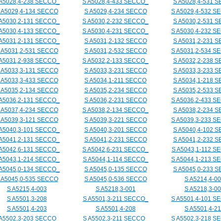
 A5028,4-238 SECCO_
S A5028,4-433 SECCO_
S A5028,4-531 
 A5029,4-134 SECCO
S A5029,4-234 SECCO
S A5029,4-532 S
 A5030,2-131 SECCO_
S A5030,2-232 SECCO_
S A5030,2-531 
 A5030,4-133 SECCO_
S A5030,4-231 SECCO_
S A5030,4-232 S
 A5031,2-131 SECCO_
S A5031,2-132 SECCO
S A5031,2-231 
 A5031,2-531 SECCO
S A5031,2-532 SECCO
S A5031,2-534 S
 A5031,2-938 SECCO_
S A5032,2-133 SECCO_
S A5032,2-238 
 A5033,3-131 SECCO
S A5033,3-231 SECCO
S A5033,3-233 
 A5033,3-433 SECCO
S A5034,1-211 SECCO
S A5034,1-218 
 A5035,2-134 SECCO
S A5035,2-234 SECCO
S A5035,2-533 
 A5036,2-131 SECCO_
S A5036,2-231 SECCO
S A5036,2-433 S
 A5037,4-234 SECCO
S A5038,2-134 SECCO_
S A5038,2-234 
 A5039,3-121 SECCO
S A5039,3-221 SECCO
S A5039,3-233 S
 A5040,3-101 SECCO_
S A5040,3-201 SECCO
S A5040,4-102 
 A5041,2-131 SECCO_
S A5041,2-231 SECCO
S A5041,2-232 
 A5042,6-131 SECCO_
S A5042,6-231 SECCO_
S A5043,1-112 S
 A5043,1-214 SECCO_
S A5044,1-114 SECCO_
S A5044,1-213 S
 A5045,0-134 SECCO_
S A5045,0-135 SECCO
S A5045,0-233 
 A5045,0-535 SECCO
S A5045,0-536 SECCO
S A5214,4-0
S A5215,4-003
S A5218,3-001
S A5218,3-0
S A5501,3-208
S A5501,3-211 SECCO_
S A5501,4-101 S
S A5501,4-203
S A5501,4-208
S A5501,4-21
 A5502,3-203 SECCO_
S A5502,3-211 SECCO_
S A5502,3-218 S