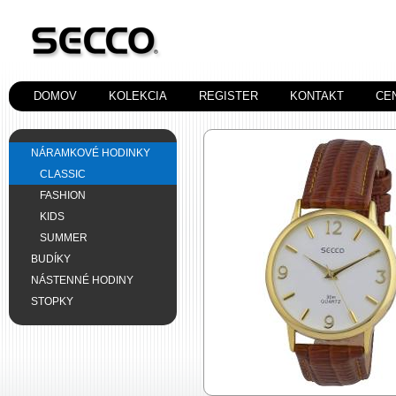
DOMOV
KOLEKCIA
REGISTER
KONTAKT
CE
NÁRAMKOVÉ HODINKY
CLASSIC
FASHION
KIDS
SUMMER
BUDÍKY
NÁSTENNÉ HODINY
STOPKY