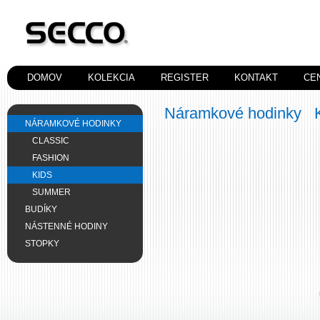
DOMOV
KOLEKCIA
REGISTER
KONTAKT
CE
Náramkové hodinky
NÁRAMKOVÉ HODINKY
CLASSIC
FASHION
KIDS
SUMMER
BUDÍKY
NÁSTENNÉ HODINY
STOPKY