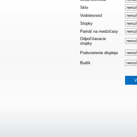
Sklo
Vodotesnosť
Stopky
Pamäť na medzičasy
Odpočítavacie
stopky
Podsvietenie displeja
Budík