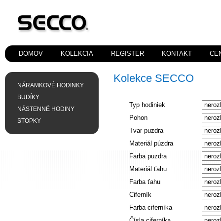
DOMOV
KOLEKCIA
REGISTER
KONTAKT
CE
Kolekce SECCO
NÁRAMKOVÉ HODINKY
BUDÍKY
Typ hodiniek
NÁSTENNÉ HODINY
Pohon
STOPKY
Tvar puzdra
Materiál púzdra
Farba puzdra
Materiál ťahu
Farba ťahu
Ciferník
Farba ciferníka
Čísla ciferníka