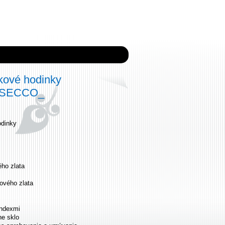
ové hodinky
5 SECCO_
dinky
ého zlata
ového zlata
indexmi
ne sklo