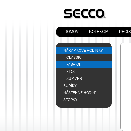
DOMOV
KOLEKCIA
REGI
NÁRAMKOVÉ HODINKY
CLASSIC
FASHION
KIDS
SUMMER
BUDÍKY
NÁSTENNÉ HODINY
STOPKY