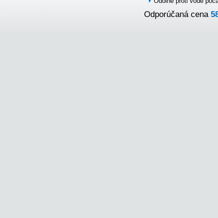
Odolné proti vode poč
Odporúčaná cena
5