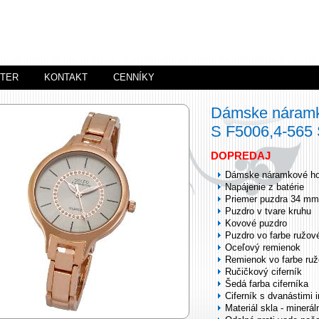
STER
KONTAKT
CENNÍKY
Dámske náramk
S F5006,4-56
DOPREDAJ
Dámske náramkové ho
Napájenie z batérie
Priemer puzdra 34 mm
Puzdro v tvare kruhu
Kovové puzdro
Puzdro vo farbe ružov
Oceľový remienok
Remienok vo farbe ruž
Ručičkový ciferník
Šedá farba ciferníka
Ciferník s dvanástimi 
Materiál skla - minerál