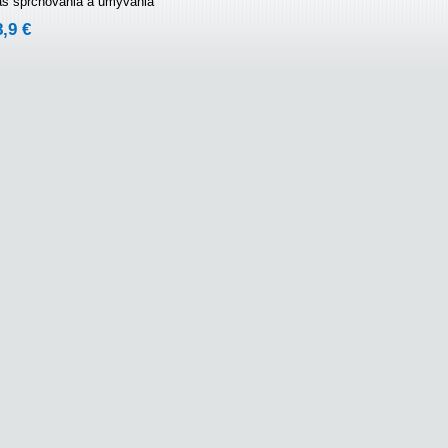
as sprchovania a umývania
8,9 €