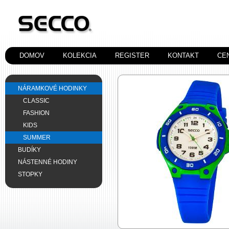
DOMOV
KOLEKCIA
REGISTER
KONTAKT
CE
NÁRAMKOVÉ HODINKY
CLASSIC
FASHION
KIDS
SUMMER
BUDÍKY
NÁSTENNÉ HODINY
STOPKY