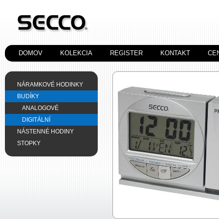
DOMOV
KOLEKCIA
REGISTER
KONTAKT
CE
NÁRAMKOVÉ HODINKY
BUDÍKY
ANALOGOVÉ
DIGITÁLNÍ
NÁSTENNÉ HODINY
STOPKY