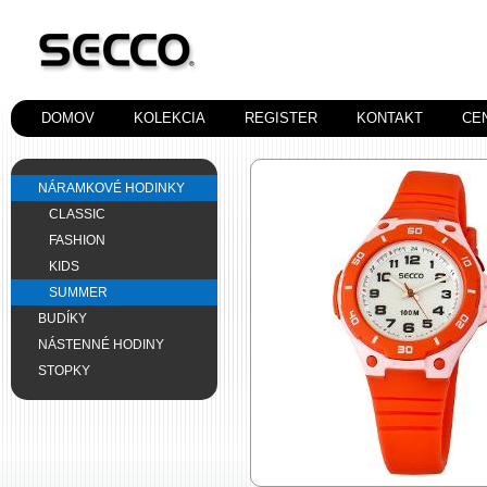
DOMOV
KOLEKCIA
REGISTER
KONTAKT
CE
NÁRAMKOVÉ HODINKY
CLASSIC
FASHION
KIDS
SUMMER
BUDÍKY
NÁSTENNÉ HODINY
STOPKY