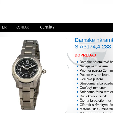
STER
KONTAKT
CENNÍKY
Dámske náramk
S A3174,4-233
DOPREDAJ
Dámske náramkové ho
Napájenie z batérie
Priemer puzdra 29 mm
Puzdro v tvare kruhu
Oceľové puzdro
Strieborná farba puzdr
Oceľový remienok
Strieborná farba remie
Ručičkový ciferník
Čierna farba ciferníka
Ciferník s rímskymi čí
Materiál skla - minerál