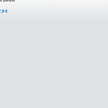
as plávania
7,9 €