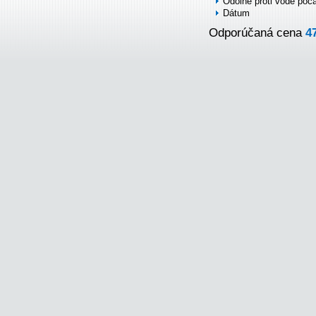
Odolné proti vode poč
Dátum
Odporúčaná cena
4