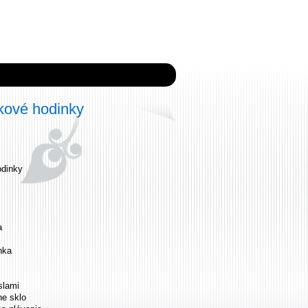
ové hodinky
dinky
a
nka
slami
ne sklo