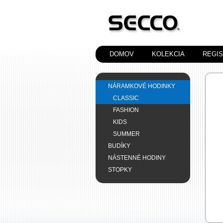
DOMOV
KOLEKCIA
REGI
NÁRAMKOVÉ HODINKY
CLASSIC
FASHION
KIDS
SUMMER
BUDÍKY
NÁSTENNÉ HODINY
STOPKY