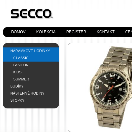
DOMOV
KOLEKCIA
REGISTER
KONTAKT
CE
NÁRAMKOVÉ HODINKY
CLASSIC
FASHION
KIDS
SUMMER
BUDÍKY
NÁSTENNÉ HODINY
STOPKY