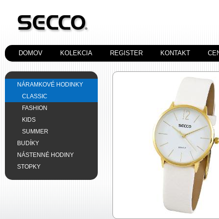
DOMOV
KOLEKCIA
REGISTER
KONTAKT
CE
NÁRAMKOVÉ HODINKY
CLASSIC
FASHION
KIDS
SUMMER
BUDÍKY
NÁSTENNÉ HODINY
STOPKY