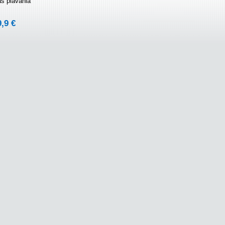
as plávania
9,9 €