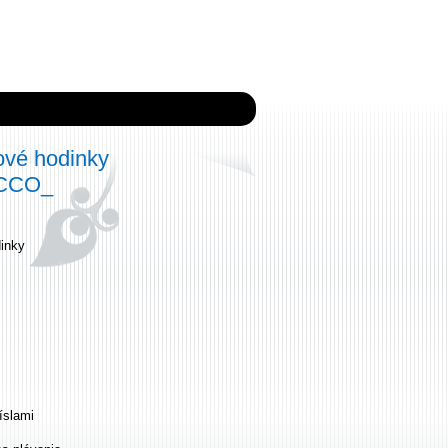
ové hodinky
ECCO_
inky
íslami