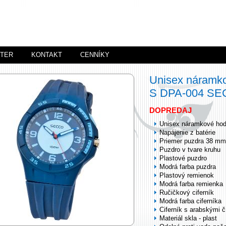
STER
KONTAKT
CENNÍKY
Unisex náramk
S DPA-004 S
DOPREDAJ
Unisex náramkové hod
Napájenie z batérie
Priemer puzdra 38 mm
Puzdro v tvare kruhu
Plastové puzdro
Modrá farba puzdra
Plastový remienok
Modrá farba remienka
Ručičkový ciferník
Modrá farba ciferníka
Ciferník s arabskými č
Materiál skla - plast