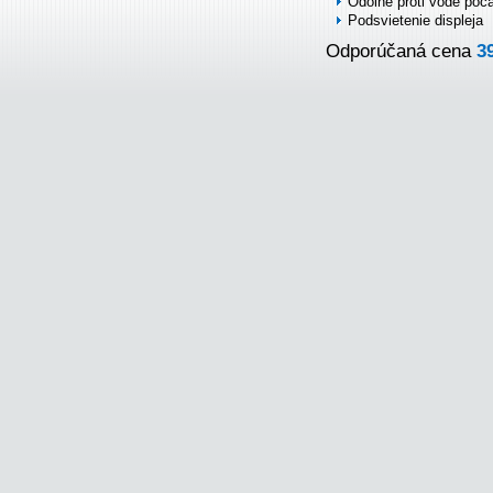
Odolné proti vode poč
Podsvietenie displeja
Odporúčaná cena
3