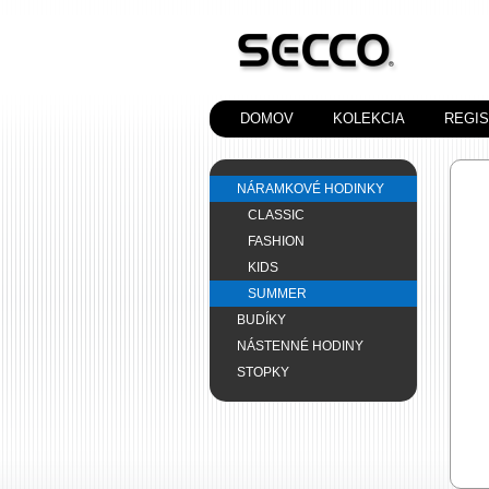
DOMOV
KOLEKCIA
REGI
NÁRAMKOVÉ HODINKY
CLASSIC
FASHION
KIDS
SUMMER
BUDÍKY
NÁSTENNÉ HODINY
STOPKY