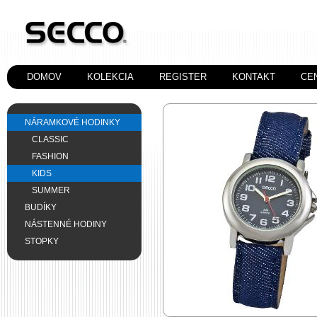
DOMOV
KOLEKCIA
REGISTER
KONTAKT
CE
NÁRAMKOVÉ HODINKY
CLASSIC
FASHION
KIDS
SUMMER
BUDÍKY
NÁSTENNÉ HODINY
STOPKY