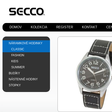
DOMOV
KOLEKCIA
REGISTER
KONTAKT
CE
NÁRAMKOVÉ HODINKY
CLASSIC
FASHION
KIDS
SUMMER
BUDÍKY
NÁSTENNÉ HODINY
STOPKY