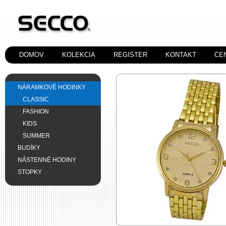
DOMOV
KOLEKCIA
REGISTER
KONTAKT
CE
NÁRAMKOVÉ HODINKY
CLASSIC
FASHION
KIDS
SUMMER
BUDÍKY
NÁSTENNÉ HODINY
STOPKY