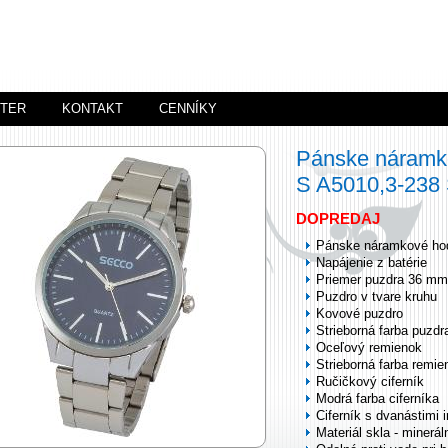
STER
KONTAKT
CENNÍKY
Pánske náramk
S A5010,3-23
DOPREDAJ
Pánske náramkové ho
Napájenie z batérie
Priemer puzdra 36 mm
Puzdro v tvare kruhu
Kovové puzdro
Strieborná farba puzdr
Oceľový remienok
Strieborná farba remie
Ručičkový ciferník
Modrá farba ciferníka
Ciferník s dvanástimi 
Materiál skla - minerál