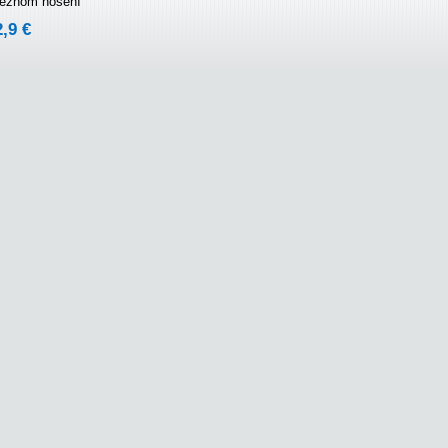
 bežnom nosení
2,9 €