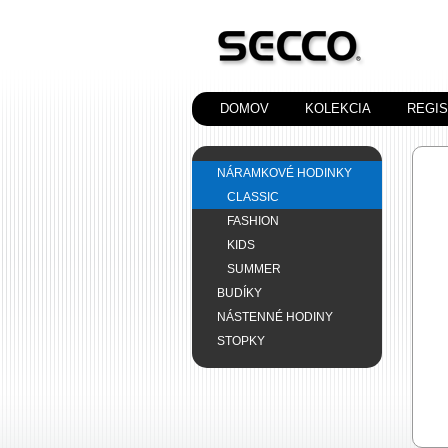
DOMOV
KOLEKCIA
REGI
NÁRAMKOVÉ HODINKY
CLASSIC
FASHION
KIDS
SUMMER
BUDÍKY
NÁSTENNÉ HODINY
STOPKY