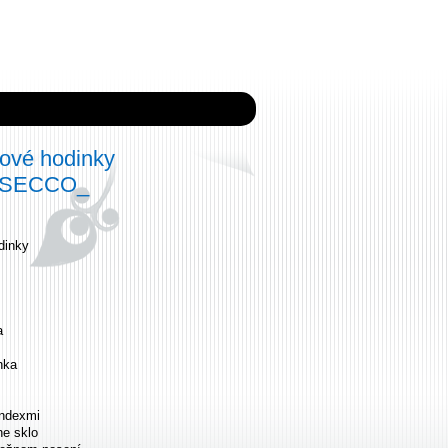
ové hodinky
8 SECCO_
dinky
a
nka
indexmi
ne sklo