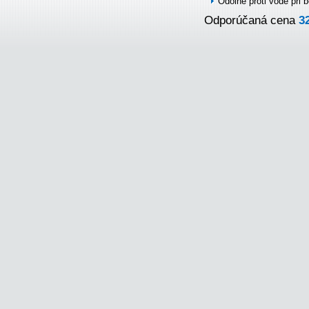
Odolné proti vode pri
Odporúčaná cena
3