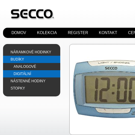
DOMOV
KOLEKCIA
REGISTER
KONTAKT
CE
NÁRAMKOVÉ HODINKY
BUDÍKY
ANALOGOVÉ
DIGITÁLNÍ
NÁSTENNÉ HODINY
STOPKY