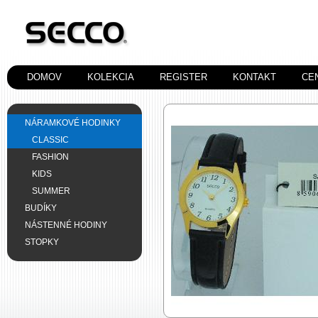
DOMOV
KOLEKCIA
REGISTER
KONTAKT
CE
NÁRAMKOVÉ HODINKY
CLASSIC
FASHION
KIDS
SUMMER
BUDÍKY
NÁSTENNÉ HODINY
STOPKY