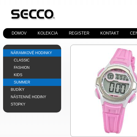
DOMOV
KOLEKCIA
REGISTER
KONTAKT
CE
NÁRAMKOVÉ HODINKY
CLASSIC
FASHION
KIDS
SUMMER
BUDÍKY
NÁSTENNÉ HODINY
STOPKY