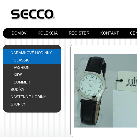
DOMOV
KOLEKCIA
REGISTER
KONTAKT
CE
NÁRAMKOVÉ HODINKY
CLASSIC
FASHION
KIDS
SUMMER
BUDÍKY
NÁSTENNÉ HODINY
STOPKY