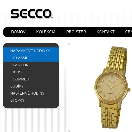
DOMOV
KOLEKCIA
REGISTER
KONTAKT
CE
NÁRAMKOVÉ HODINKY
CLASSIC
FASHION
KIDS
SUMMER
BUDÍKY
NÁSTENNÉ HODINY
STOPKY