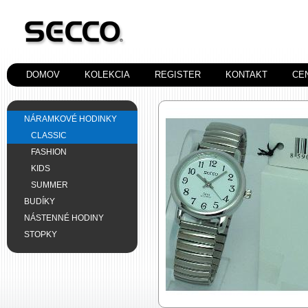
DOMOV
KOLEKCIA
REGISTER
KONTAKT
CE
NÁRAMKOVÉ HODINKY
CLASSIC
FASHION
KIDS
SUMMER
BUDÍKY
NÁSTENNÉ HODINY
STOPKY